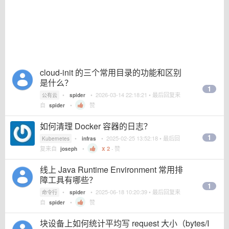
cloud-init 的三个常用目录的功能和区别
是什么？
1
•
•
2026-03-14 22:18:21
• 最后回复来
公有云
spider
自
•
赞
spider
如何清理 Docker 容器的日志？
1
•
•
2025-02-25 13:52:18
• 最后回
Kubernetes
infras
复来自
•
2
·
赞
joseph
线上 Java Runtime Environment 常用排
障工具有哪些？
1
•
•
2025-06-18 10:20:39
• 最后回复来
命令行
spider
自
•
赞
spider
块设备上如何统计平均写 request 大小（bytes/I