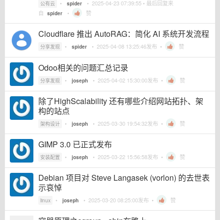
•
•
2025-04-23 07:39:55
• 最后回复来
公有云
spider
自
•
赞
spider
Cloudflare 推出 AutoRAG：简化 AI 系统开发流程
•
•
2025-04-08 13:25:46
发布 •
赞
分享发现
spider
Odoo相关的问题汇总记录
•
•
2025-04-02 15:30:00
发布 •
赞
分享发现
joseph
除了HighScalability 还有哪些介绍网站拓扑、架
构的站点
•
•
2025-03-30 19:54:32
发布 •
赞
架构设计
joseph
GIMP 3.0 已正式发布
•
•
2025-03-22 15:56:58
发布 •
赞
安装配置
joseph
Debian 项目对 Steve Langasek (vorlon) 的去世表
示哀悼
•
•
2025-03-20 08:25:00
发布 •
赞
linux
joseph