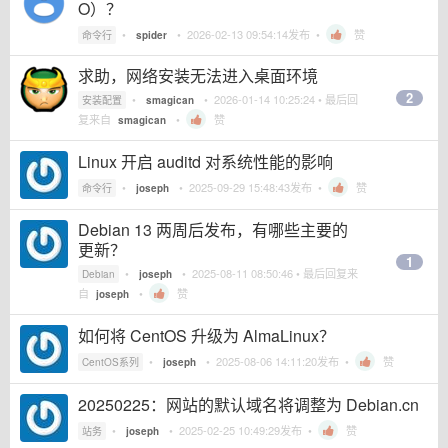
O）？
•
•
2026-02-13 09:54:14
发布 •
赞
命令行
spider
求助，网络安装无法进入桌面环境
2
•
•
2026-01-14 10:25:24
• 最后回
安装配置
smagican
复来自
•
赞
smagican
Linux 开启 auditd 对系统性能的影响
•
•
2025-09-29 15:48:43
发布 •
赞
命令行
joseph
Debian 13 两周后发布，有哪些主要的
更新？
1
•
•
2025-08-11 08:50:46
• 最后回复来
Debian
joseph
自
•
赞
joseph
如何将 CentOS 升级为 AlmaLinux？
•
•
2025-08-06 14:11:20
发布 •
赞
CentOS系列
joseph
20250225：网站的默认域名将调整为 Debian.cn
•
•
2025-02-25 10:49:29
发布 •
赞
站务
joseph