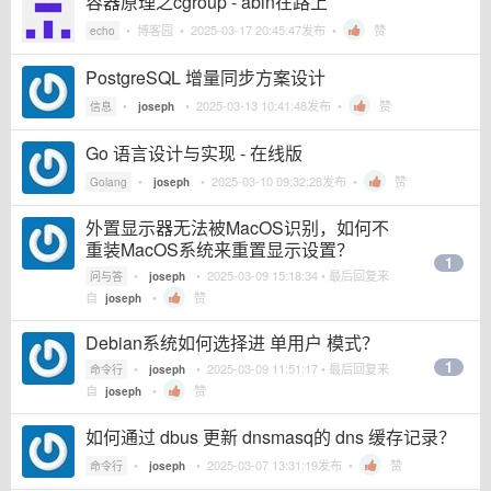
容器原理之cgroup - abin在路上
•
博客园
•
2025-03-17 20:45:47
发布 •
赞
echo
PostgreSQL 增量同步方案设计
•
•
2025-03-13 10:41:48
发布 •
赞
信息
joseph
Go 语言设计与实现 - 在线版
•
•
2025-03-10 09:32:28
发布 •
赞
Golang
joseph
外置显示器无法被MacOS识别，如何不
重装MacOS系统来重置显示设置？
1
•
•
2025-03-09 15:18:34
• 最后回复来
问与答
joseph
自
•
赞
joseph
Debian系统如何选择进 单用户 模式？
1
•
•
2025-03-09 11:51:17
• 最后回复来
命令行
joseph
自
•
赞
joseph
如何通过 dbus 更新 dnsmasq的 dns 缓存记录？
•
•
2025-03-07 13:31:19
发布 •
赞
命令行
joseph