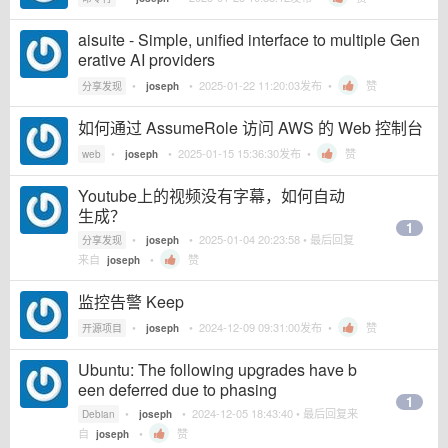
aisuite - Simple, unified interface to multiple Gen
erative AI providers
•
•
2025-01-22 11:20:03
发布 •
赞
分享发现
joseph
如何通过 AssumeRole 访问 AWS 的 Web 控制台
•
•
2025-01-15 15:36:30
发布 •
赞
web
joseph
Youtube上的视频没有字幕，如何自动
生成？
1
•
•
2025-01-04 20:23:58
• 最后回复
分享发现
joseph
来自
•
赞
joseph
监控告警 Keep
•
•
2024-12-09 09:31:00
发布 •
赞
开源项目
joseph
Ubuntu: The following upgrades have b
een deferred due to phasing
1
•
•
2024-12-05 18:43:40
• 最后回复来
Debian
joseph
自
•
赞
joseph