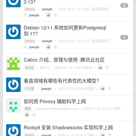
3.13？
2
•
•
2025-02-21 13:14:26
• 最后回复来
Debian
joseph
自
•
赞
joseph
Debian 12/11 系统如何更新Postgresql
到 17？
1
•
•
2025-02-21 10:12:53
• 最后回复来
Debian
joseph
自
•
赞
joseph
Calico 介绍、原理与使用 -腾讯云社区
•
腾讯云
•
2025-02-19 15:44:39
发布 •
赞
宿主机
垂直领域有哪些有代表性的大模型？
•
•
2025-02-04 09:04:59
发布 •
赞
问与答
joseph
如何用 Privoxy 辅助科学上网
•
program-think.blogspot.com
•
2025-01-29 16:25:41
发布 •
翻墙
赞
Rocky9 安装 Shadowsocks 实现科学上网
•
•
2025-01-25 10:38:12
发布 •
赞
命令行
joseph