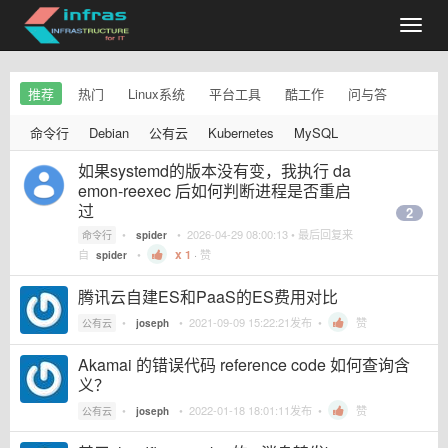
推荐
热门
Linux系统
平台工具
酷工作
问与答
命令行
Debian
公有云
Kubernetes
MySQL
如果systemd的版本没有变，我执行 da
emon-reexec 后如何判断进程是否重启
过
2
•
•
2026-04-29 08:00:13
• 最后回复来
命令行
spider
自
•
1
·
赞
spider
腾讯云自建ES和PaaS的ES费用对比
•
•
2021-09-09 15:22:21
发布 •
赞
公有云
joseph
Akamai 的错误代码 reference code 如何查询含
义？
•
•
2022-01-18 18:01:11
发布 •
赞
公有云
joseph