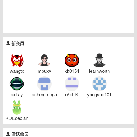
新会员
wangtx
mouxv
kk0154
learnworth
axlray
achen-mega
rAoLiK
yangsuo101
KDEdebian
活跃会员