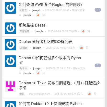
如何查询 AWS 某个Region 的IP网段？
1
•
•
2025-02-26 20:10:49
• 最后回复来
公有云
joseph
自
•
赞
joseph
系统监控 Beszel
•
•
2025-02-26 09:32:35
发布 •
赞
开源项目
joseph
Debian 爱好者社区的QQ群列表
•
•
2025-02-22 10:03:41
发布 •
赞
Debian
joseph
Debian 中如何管理多个版本的 Pytho
n？
1
•
•
2025-02-26 09:11:59
• 最后回复来
Python
joseph
自
•
赞
joseph
Debian 13 Trixie 发布日期临近：3月15日起逐步
冻结
•
mp.weixin.qq.com
•
2025-02-22 10:08:14
发布 •
赞
测试
如何在 Debian 12 上快速安装 Python-