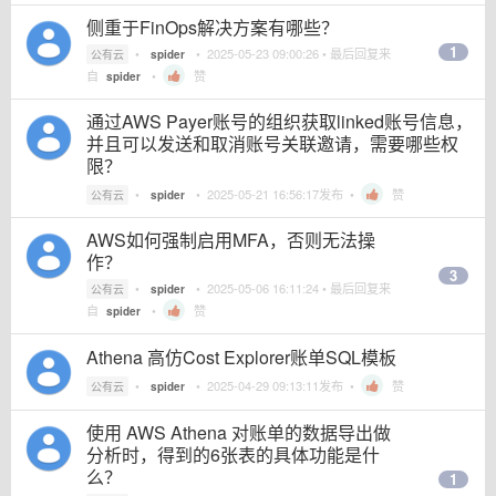
侧重于FinOps解决方案有哪些？
1
•
•
2025-05-23 09:00:26
• 最后回复来
公有云
spider
自
•
赞
spider
通过AWS Payer账号的组织获取linked账号信息，
并且可以发送和取消账号关联邀请，需要哪些权
限？
•
•
2025-05-21 16:56:17
发布 •
赞
公有云
spider
AWS如何强制启用MFA，否则无法操
作？
3
•
•
2025-05-06 16:11:24
• 最后回复来
公有云
spider
自
•
赞
spider
Athena 高仿Cost Explorer账单SQL模板
•
•
2025-04-29 09:13:11
发布 •
赞
公有云
spider
使用 AWS Athena 对账单的数据导出做
分析时，得到的6张表的具体功能是什
么？
1