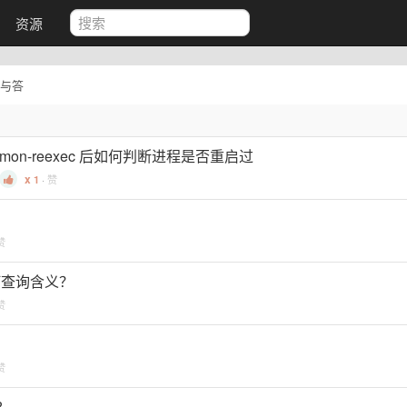
资源
与答
mon-reexec 后如何判断进程是否重启过
1
·
赞
赞
 如何查询含义？
赞
赞
?