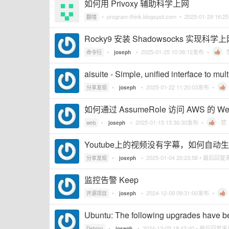
如何用 Privoxy 辅助科学上网
•
program-think.blogspot.com
•
2025-01-29 16:25
翻墙
Rocky9 安装 Shadowsocks 实现科学
•
•
2025-01-25 10:38:12
发布 •
命令行
joseph
aisuite - Simple, unified interface to mu
•
•
2025-01-22 11:20:03
发布 •
分享发现
joseph
如何通过 AssumeRole 访问 AWS 的 W
•
•
2025-01-15 15:36:30
发布 •
赞
web
joseph
Youtube上的视频没有字幕，如何自动
•
•
2025-01-04 20:23:58
• 最后回复
分享发现
joseph
监控告警 Keep
•
•
2024-12-09 09:31:00
发布 •
开源项目
joseph
Ubuntu: The following upgrades have b
•
•
2024-12-05 18:43:40
• 最后回复
Debian
joseph