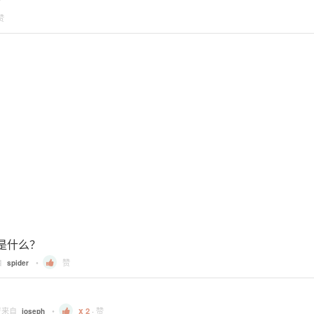
赞
别是什么？
自
•
赞
spider
复来自
•
2
·
赞
joseph