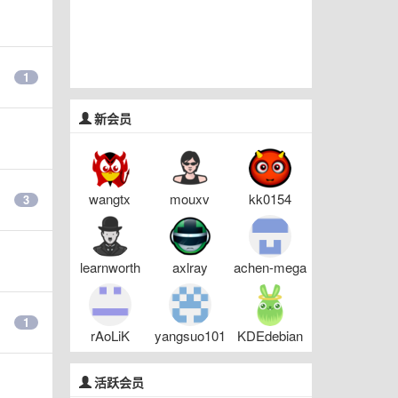
1
新会员
wangtx
mouxv
kk0154
3
learnworth
axlray
achen-mega
1
rAoLiK
yangsuo101
KDEdebian
活跃会员