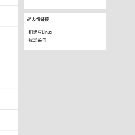
友情链接
铜豌豆Linux
我是菜鸟