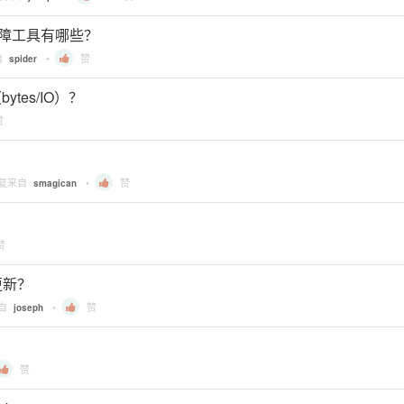
 常用排障工具有哪些？
自
•
赞
spider
ytes/IO）？
赞
回复来自
•
赞
smagican
赞
更新？
来自
•
赞
joseph
赞