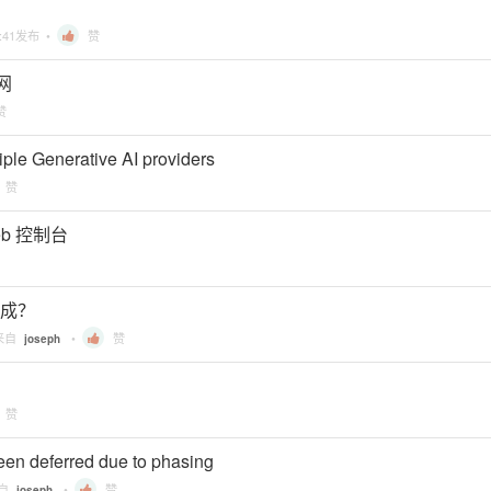
:41
发布 •
赞
上网
赞
ltiple Generative AI providers
赞
eb 控制台
生成？
来自
•
赞
joseph
赞
een deferred due to phasing
来自
•
赞
joseph