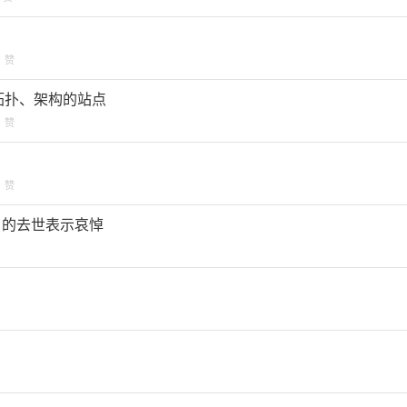
赞
网站拓扑、架构的站点
赞
赞
rlon) 的去世表示哀悼