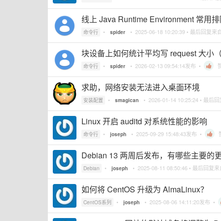
线上 Java Runtime Environment
•
•
2025-06-18 10:20:39
• 最后回复来
命令行
spider
块设备上如何统计平均写 request 大小（b
•
•
2026-02-13 09:54:14
发布 •
命令行
spider
求助，网络安装无法进入桌面环境
•
•
2026-01-14 10:25:24
• 最后
安装配置
smagican
Linux 开启 auditd 对系统性能的影响
•
•
2025-09-29 15:48:43
发布 •
命令行
joseph
Debian 13 两周后发布，有哪些主要的
•
•
2025-08-11 08:50:46
• 最后回复
Debian
joseph
如何将 CentOS 升级为 AlmaLinux？
•
•
2025-08-06 14:11:20
发布 •
CentOS系列
joseph