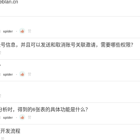
ian.cn
自
•
赞
spider
nked账号信息，并且可以发送和取消账号关联邀请，需要哪些权限？
赞
？
自
•
赞
spider
赞
导出做分析时，得到的6张表的具体功能是什么？
自
•
赞
spider
 系统开发流程
赞