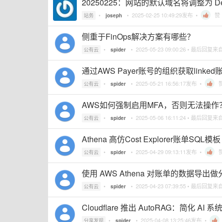
20250225：网站的默认域名将调整为 Deb
•
•
2025-02-25 10:49:29
发布 •
赞
站务
joseph
侧重于FinOps解决方案有哪些？
•
•
2025-05-23 09:00:26
• 最后回复来
公有云
spider
通过AWS Payer账号的组织获取li
•
•
2025-05-21 16:56:17
发布 •
公有云
spider
AWS如何强制启用MFA，否则无法操作
•
•
2025-05-06 16:11:24
• 最后回复来
公有云
spider
Athena 高仿Cost Explorer账单SQL模板
•
•
2025-04-29 09:13:11
发布 •
公有云
spider
使用 AWS Athena 对账单的数据
•
•
2025-04-23 07:39:55
• 最后回复来
公有云
spider
Cloudflare 推出 AutoRAG：简化 AI
•
•
2025-04-08 13:25:46
发布 •
分享发现
spider