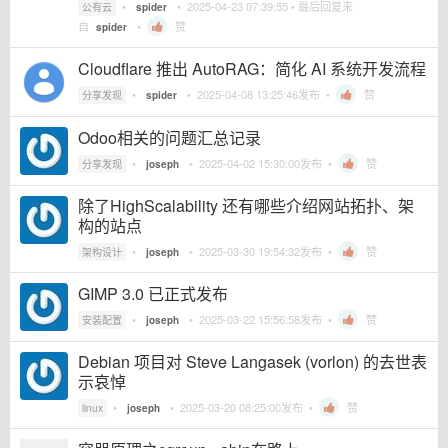
•
•
2025-04-23 07:39:55
• 最后回复来
公有云
spider
自
•
赞
spider
Cloudflare 推出 AutoRAG：简化 AI 系统开发流程
•
•
2025-04-08 13:25:46
发布 •
赞
分享发现
spider
Odoo相关的问题汇总记录
•
•
2025-04-02 15:30:00
发布 •
赞
分享发现
joseph
除了HighScalability 还有哪些介绍网站拓扑、架
构的站点
•
•
2025-03-30 19:54:32
发布 •
赞
架构设计
joseph
GIMP 3.0 已正式发布
•
•
2025-03-22 15:56:58
发布 •
赞
安装配置
joseph
Debian 项目对 Steve Langasek (vorlon) 的去世表
示哀悼
•
•
2025-03-20 08:25:00
发布 •
赞
linux
joseph