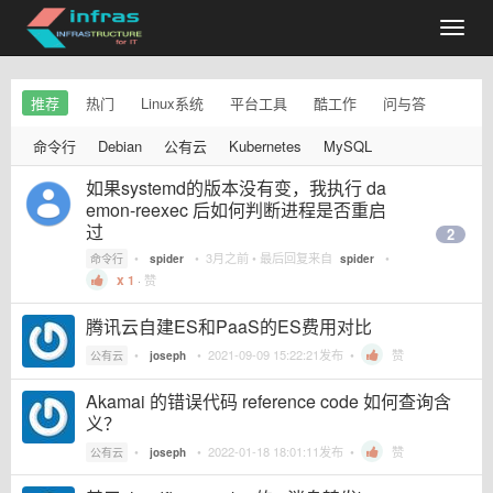
推荐
热门
Linux系统
平台工具
酷工作
问与答
命令行
Debian
公有云
Kubernetes
MySQL
如果systemd的版本没有变，我执行 da
emon-reexec 后如何判断进程是否重启
过
2
•
•
3月之前
• 最后回复来自
•
命令行
spider
spider
1
·
赞
腾讯云自建ES和PaaS的ES费用对比
•
•
2021-09-09 15:22:21
发布 •
赞
公有云
joseph
Akamai 的错误代码 reference code 如何查询含
义？
•
•
2022-01-18 18:01:11
发布 •
赞
公有云
joseph