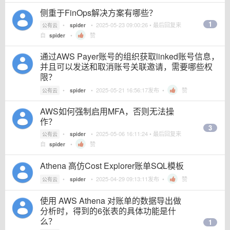
侧重于FinOps解决方案有哪些？
1
•
•
2025-05-23 09:00:26
• 最后回复来
公有云
spider
自
•
赞
spider
通过AWS Payer账号的组织获取linked账号信息，
并且可以发送和取消账号关联邀请，需要哪些权
限？
•
•
2025-05-21 16:56:17
发布 •
赞
公有云
spider
AWS如何强制启用MFA，否则无法操
作？
3
•
•
2025-05-06 16:11:24
• 最后回复来
公有云
spider
自
•
赞
spider
Athena 高仿Cost Explorer账单SQL模板
•
•
2025-04-29 09:13:11
发布 •
赞
公有云
spider
使用 AWS Athena 对账单的数据导出做
分析时，得到的6张表的具体功能是什
么？
1