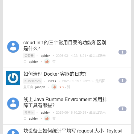
cloud-init 的三个常用目录的功能和区别
是什么？
1
•
•
2026-03-14 22:18:21
• 最后回复来
公有云
spider
自
•
赞
spider
如何清理 Docker 容器的日志？
1
•
•
2025-02-25 13:52:18
• 最后回
Kubernetes
infras
复来自
•
2
·
赞
joseph
线上 Java Runtime Environment 常用排
障工具有哪些？
1
•
•
2025-06-18 10:20:39
• 最后回复来
命令行
spider
自
•
赞
spider
块设备上如何统计平均写 request 大小（bytes/I