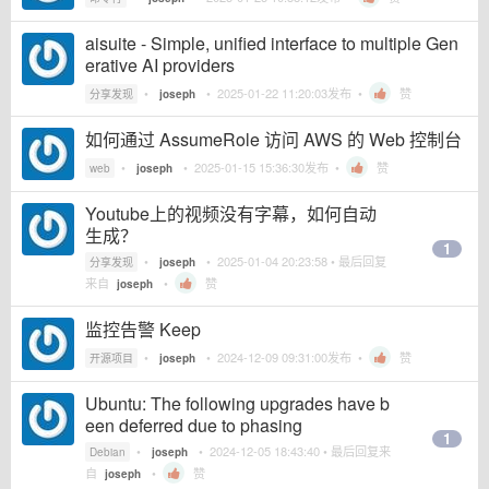
aisuite - Simple, unified interface to multiple Gen
erative AI providers
•
•
2025-01-22 11:20:03
发布 •
赞
分享发现
joseph
如何通过 AssumeRole 访问 AWS 的 Web 控制台
•
•
2025-01-15 15:36:30
发布 •
赞
web
joseph
Youtube上的视频没有字幕，如何自动
生成？
1
•
•
2025-01-04 20:23:58
• 最后回复
分享发现
joseph
来自
•
赞
joseph
监控告警 Keep
•
•
2024-12-09 09:31:00
发布 •
赞
开源项目
joseph
Ubuntu: The following upgrades have b
een deferred due to phasing
1
•
•
2024-12-05 18:43:40
• 最后回复来
Debian
joseph
自
•
赞
joseph