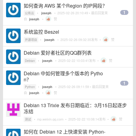
如何查询 AWS 某个Region 的IP网段？
1
•
•
2025-02-26 20:10:49
• 最后回复来
公有云
joseph
自
•
赞
joseph
系统监控 Beszel
•
•
2025-02-26 09:32:35
发布 •
赞
开源项目
joseph
Debian 爱好者社区的QQ群列表
•
•
2025-02-22 10:03:41
发布 •
赞
Debian
joseph
Debian 中如何管理多个版本的 Pytho
n？
1
•
•
2025-02-26 09:11:59
• 最后回复来
Python
joseph
自
•
赞
joseph
Debian 13 Trixie 发布日期临近：3月15日起逐步
冻结
•
mp.weixin.qq.com
•
2025-02-22 10:08:14
发布 •
赞
测试
如何在 Debian 12 上快速安装 Python-