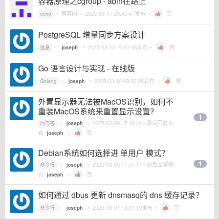
容器原理之cgroup - abin在路上
•
博客园
•
2025-03-17 20:45:47
发布 •
赞
echo
PostgreSQL 增量同步方案设计
•
•
2025-03-13 10:41:48
发布 •
赞
信息
joseph
Go 语言设计与实现 - 在线版
•
•
2025-03-10 09:32:28
发布 •
赞
Golang
joseph
外置显示器无法被MacOS识别，如何不
重装MacOS系统来重置显示设置？
1
•
•
2025-03-09 15:18:34
• 最后回复来
问与答
joseph
自
•
赞
joseph
Debian系统如何选择进 单用户 模式？
1
•
•
2025-03-09 11:51:17
• 最后回复来
命令行
joseph
自
•
赞
joseph
如何通过 dbus 更新 dnsmasq的 dns 缓存记录？
•
•
2025-03-07 13:31:19
发布 •
赞
命令行
joseph