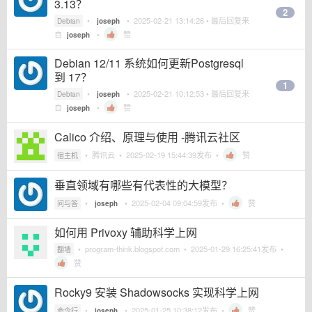
3.13？
2
•
•
2025-02-21 13:14:26
• 最后回复来
Debian
joseph
自
•
赞
joseph
Debian 12/11 系统如何更新Postgresql
到 17？
1
•
•
2025-02-21 10:12:53
• 最后回复来
Debian
joseph
自
•
赞
joseph
Calico 介绍、原理与使用 -腾讯云社区
•
腾讯云
•
2025-02-19 15:44:39
发布 •
赞
宿主机
垂直领域有哪些有代表性的大模型？
•
•
2025-02-04 09:04:59
发布 •
赞
问与答
joseph
如何用 Privoxy 辅助科学上网
•
program-think.blogspot.com
•
2025-01-29 16:25:41
发布 •
翻墙
赞
Rocky9 安装 Shadowsocks 实现科学上网
•
•
2025-01-25 10:38:12
发布 •
赞
命令行
joseph