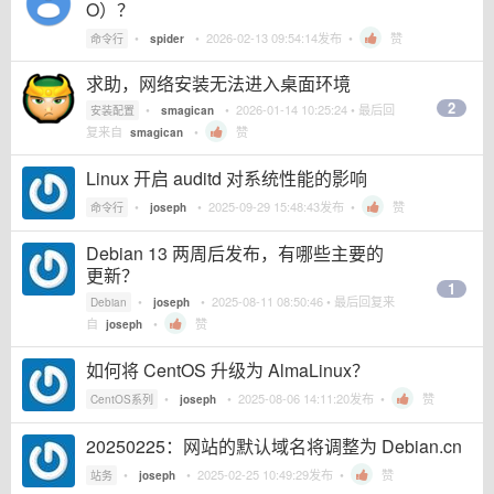
O）？
•
•
2026-02-13 09:54:14
发布 •
赞
命令行
spider
求助，网络安装无法进入桌面环境
2
•
•
2026-01-14 10:25:24
• 最后回
安装配置
smagican
复来自
•
赞
smagican
Linux 开启 auditd 对系统性能的影响
•
•
2025-09-29 15:48:43
发布 •
赞
命令行
joseph
Debian 13 两周后发布，有哪些主要的
更新？
1
•
•
2025-08-11 08:50:46
• 最后回复来
Debian
joseph
自
•
赞
joseph
如何将 CentOS 升级为 AlmaLinux？
•
•
2025-08-06 14:11:20
发布 •
赞
CentOS系列
joseph
20250225：网站的默认域名将调整为 Debian.cn
•
•
2025-02-25 10:49:29
发布 •
赞
站务
joseph