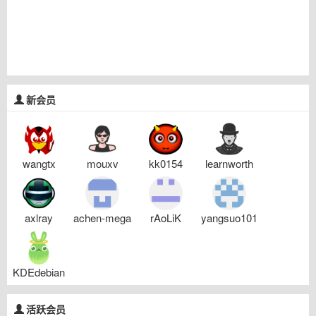
新会员
wangtx
mouxv
kk0154
learnworth
axlray
achen-mega
rAoLiK
yangsuo101
KDEdebian
活跃会员