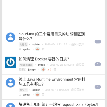
cloud-init 的三个常用目录的功能和区别
是什么？
1
•
•
2026-03-14 22:18:21
• 最后回复来
公有云
spider
自
•
赞
spider
如何清理 Docker 容器的日志？
1
•
•
2025-02-25 13:52:18
• 最后回
Kubernetes
infras
复来自
•
2
·
赞
joseph
线上 Java Runtime Environment 常用排
障工具有哪些？
1
•
•
2025-06-18 10:20:39
• 最后回复来
命令行
spider
自
•
赞
spider
块设备上如何统计平均写 request 大小（bytes/I