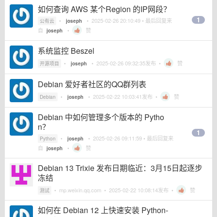
如何查询 AWS 某个Region 的IP网段？
1
•
•
2025-02-26 20:10:49
• 最后回复来
公有云
joseph
自
•
赞
joseph
系统监控 Beszel
•
•
2025-02-26 09:32:35
发布 •
赞
开源项目
joseph
Debian 爱好者社区的QQ群列表
•
•
2025-02-22 10:03:41
发布 •
赞
Debian
joseph
Debian 中如何管理多个版本的 Pytho
n？
1
•
•
2025-02-26 09:11:59
• 最后回复来
Python
joseph
自
•
赞
joseph
Debian 13 Trixie 发布日期临近：3月15日起逐步
冻结
•
mp.weixin.qq.com
•
2025-02-22 10:08:14
发布 •
赞
测试
如何在 Debian 12 上快速安装 Python-