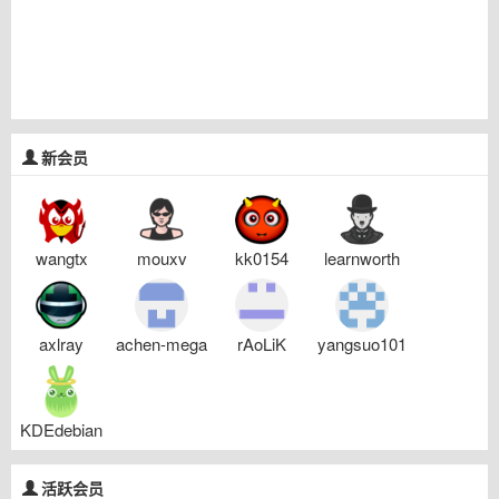
新会员
wangtx
mouxv
kk0154
learnworth
axlray
achen-mega
rAoLiK
yangsuo101
KDEdebian
活跃会员