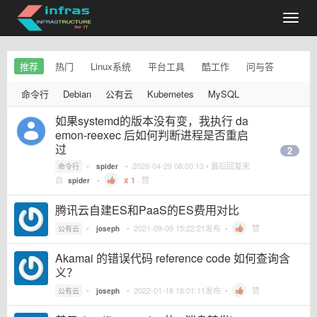
推荐
热门
Linux系统
平台工具
酷工作
问与答
命令行
Debian
公有云
Kubernetes
MySQL
如果systemd的版本没有变，我执行 da
emon-reexec 后如何判断进程是否重启
过
2
•
•
2026-04-29 08:00:13
• 最后回复来
命令行
spider
自
•
1
·
赞
spider
腾讯云自建ES和PaaS的ES费用对比
•
•
2021-09-09 15:22:21
发布 •
赞
公有云
joseph
Akamai 的错误代码 reference code 如何查询含
义？
•
•
2022-01-18 18:01:11
发布 •
赞
公有云
joseph