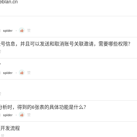
ian.cn
自
•
赞
spider
nked账号信息，并且可以发送和取消账号关联邀请，需要哪些权限？
赞
？
自
•
赞
spider
赞
导出做分析时，得到的6张表的具体功能是什么？
自
•
赞
spider
 系统开发流程
赞