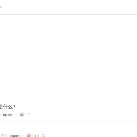
赞
别是什么？
自
•
赞
spider
复来自
•
2
·
赞
joseph