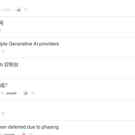
:41
发布 •
赞
上网
赞
ltiple Generative AI providers
赞
eb 控制台
生成？
来自
•
赞
joseph
赞
een deferred due to phasing
来自
•
赞
joseph