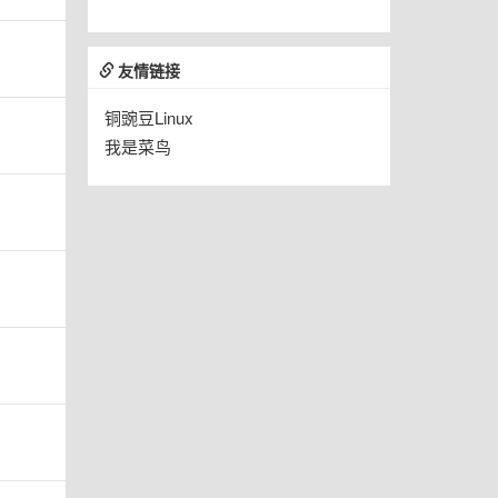
友情链接
铜豌豆Linux
我是菜鸟