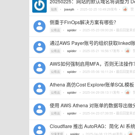
20250225：网站的默认域名将调整为 Deb
•
•
2025-02-25 10:49:29
发布 •
赞
站务
joseph
侧重于FinOps解决方案有哪些？
•
•
2025-05-23 09:00:26
• 最后回复来
公有云
spider
通过AWS Payer账号的组织获取li
•
•
2025-05-21 16:56:17
发布 •
公有云
spider
AWS如何强制启用MFA，否则无法操作
•
•
2025-05-06 16:11:24
• 最后回复来
公有云
spider
Athena 高仿Cost Explorer账单SQL模板
•
•
2025-04-29 09:13:11
发布 •
公有云
spider
使用 AWS Athena 对账单的数据
•
•
2025-04-23 07:39:55
• 最后回复来
公有云
spider
Cloudflare 推出 AutoRAG：简化 AI
•
•
2025-04-08 13:25:46
发布 •
分享发现
spider