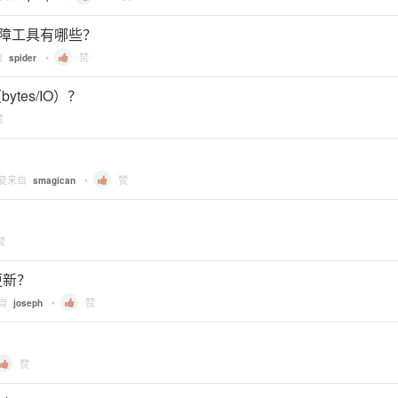
 常用排障工具有哪些？
自
•
赞
spider
ytes/IO）？
赞
回复来自
•
赞
smagican
赞
更新？
来自
•
赞
joseph
赞