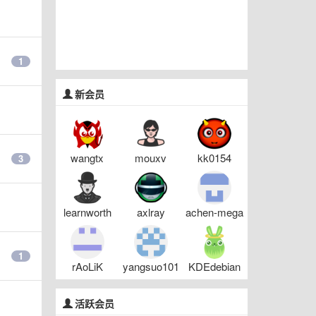
1
新会员
wangtx
mouxv
kk0154
3
learnworth
axlray
achen-mega
1
rAoLiK
yangsuo101
KDEdebian
活跃会员