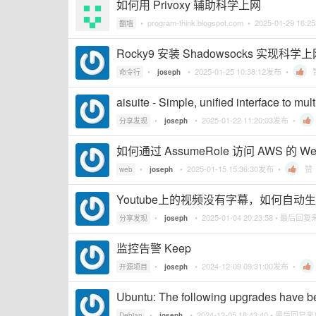
如何用 Privoxy 辅助科学上网
•
program-think.blogspot.com
•
2025-01-29 16:25
翻墙
Rocky9 安装 Shadowsocks 实现科学
•
•
2025-01-25 10:38:12
发布 •
命令行
joseph
aisuite - Simple, unified interface to mu
•
•
2025-01-22 11:20:03
发布 •
分享发现
joseph
如何通过 AssumeRole 访问 AWS 的 W
•
•
2025-01-15 15:36:30
发布 •
赞
web
joseph
Youtube上的视频没有字幕，如何自动
•
•
2025-01-04 20:23:58
• 最后回复
分享发现
joseph
监控告警 Keep
•
•
2024-12-09 09:31:00
发布 •
开源项目
joseph
Ubuntu: The following upgrades have b
•
•
2024-12-05 18:43:40
• 最后回复
Debian
joseph