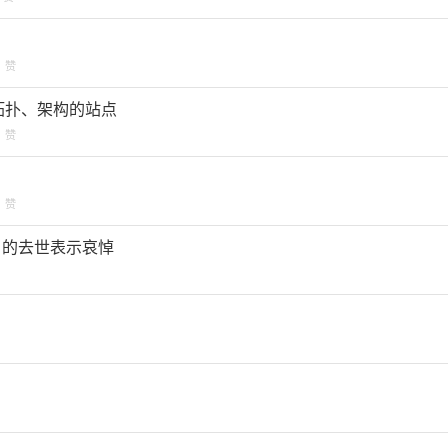
赞
网站拓扑、架构的站点
赞
赞
rlon) 的去世表示哀悼