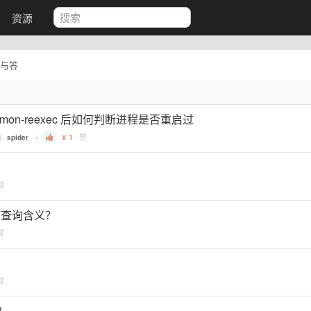
资源
与答
mon-reexec 后如何判断进程是否重启过
自
•
1
·
赞
spider
赞
 如何查询含义？
赞
赞
?