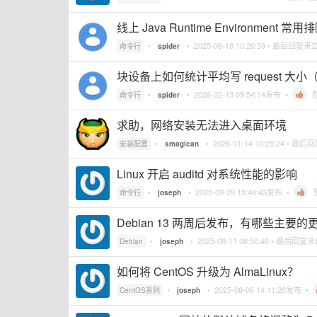
线上 Java Runtime Environment
•
•
2025-06-18 10:20:39
• 最后回复来
命令行
spider
块设备上如何统计平均写 request 大小（b
•
•
2026-02-13 09:54:14
发布 •
命令行
spider
求助，网络安装无法进入桌面环境
•
•
2026-01-14 10:25:24
• 最后
安装配置
smagican
Linux 开启 auditd 对系统性能的影响
•
•
2025-09-29 15:48:43
发布 •
命令行
joseph
Debian 13 两周后发布，有哪些主要的
•
•
2025-08-11 08:50:46
• 最后回复
Debian
joseph
如何将 CentOS 升级为 AlmaLinux？
•
•
2025-08-06 14:11:20
发布 •
CentOS系列
joseph