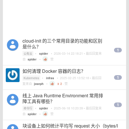
cloud-init 的三个常用目录的功能和区别
是什么？
1
•
•
2026-03-14 22:18:21
• 最后回复来
公有云
spider
自
•
赞
spider
如何清理 Docker 容器的日志？
1
•
•
2025-02-25 13:52:18
• 最后回
Kubernetes
infras
复来自
•
2
·
赞
joseph
线上 Java Runtime Environment 常用排
障工具有哪些？
1
•
•
2025-06-18 10:20:39
• 最后回复来
命令行
spider
自
•
赞
spider
块设备上如何统计平均写 request 大小（bytes/I