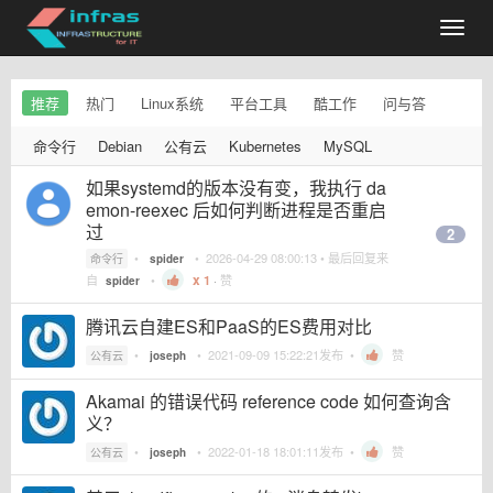
推荐
热门
Linux系统
平台工具
酷工作
问与答
命令行
Debian
公有云
Kubernetes
MySQL
如果systemd的版本没有变，我执行 da
emon-reexec 后如何判断进程是否重启
过
2
•
•
2026-04-29 08:00:13
• 最后回复来
命令行
spider
自
•
1
·
赞
spider
腾讯云自建ES和PaaS的ES费用对比
•
•
2021-09-09 15:22:21
发布 •
赞
公有云
joseph
Akamai 的错误代码 reference code 如何查询含
义？
•
•
2022-01-18 18:01:11
发布 •
赞
公有云
joseph