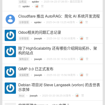
•
•
2025-04-23 07:39:55
• 最后回复来
公有云
spider
自
•
赞
spider
Cloudflare 推出 AutoRAG：简化 AI 系统开发流程
•
•
2025-04-08 13:25:46
发布 •
赞
分享发现
spider
Odoo相关的问题汇总记录
•
•
2025-04-02 15:30:00
发布 •
赞
分享发现
joseph
除了HighScalability 还有哪些介绍网站拓扑、架
构的站点
•
•
2025-03-30 19:54:32
发布 •
赞
架构设计
joseph
GIMP 3.0 已正式发布
•
•
2025-03-22 15:56:58
发布 •
赞
安装配置
joseph
Debian 项目对 Steve Langasek (vorlon) 的去世表
示哀悼
•
•
2025-03-20 08:25:00
发布 •
赞
linux
joseph