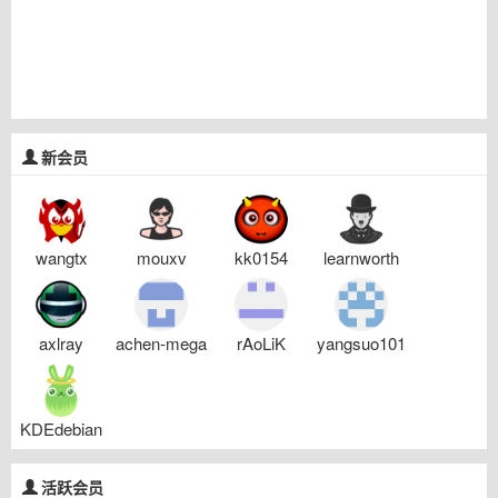
新会员
wangtx
mouxv
kk0154
learnworth
axlray
achen-mega
rAoLiK
yangsuo101
KDEdebian
活跃会员