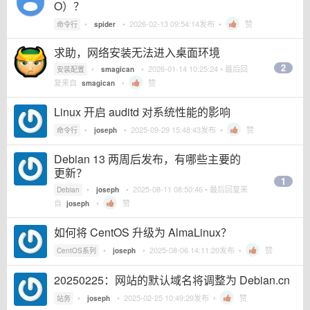
O）？
•
•
2026-02-13 09:54:14
发布 •
赞
命令行
spider
求助，网络安装无法进入桌面环境
2
•
•
2026-01-14 10:25:24
• 最后回
安装配置
smagican
复来自
•
赞
smagican
Linux 开启 auditd 对系统性能的影响
•
•
2025-09-29 15:48:43
发布 •
赞
命令行
joseph
Debian 13 两周后发布，有哪些主要的
更新？
1
•
•
2025-08-11 08:50:46
• 最后回复来
Debian
joseph
自
•
赞
joseph
如何将 CentOS 升级为 AlmaLinux？
•
•
2025-08-06 14:11:20
发布 •
赞
CentOS系列
joseph
20250225：网站的默认域名将调整为 Debian.cn
•
•
2025-02-25 10:49:29
发布 •
赞
站务
joseph