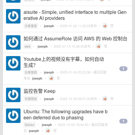
aisuite - Simple, unified interface to multiple Gen
erative AI providers
•
•
2025-01-22 11:20:03
发布 •
赞
分享发现
joseph
如何通过 AssumeRole 访问 AWS 的 Web 控制台
•
•
2025-01-15 15:36:30
发布 •
赞
web
joseph
Youtube上的视频没有字幕，如何自动
生成？
1
•
•
2025-01-04 20:23:58
• 最后回复
分享发现
joseph
来自
•
赞
joseph
监控告警 Keep
•
•
2024-12-09 09:31:00
发布 •
赞
开源项目
joseph
Ubuntu: The following upgrades have b
een deferred due to phasing
1
•
•
2024-12-05 18:43:40
• 最后回复来
Debian
joseph
自
•
赞
joseph