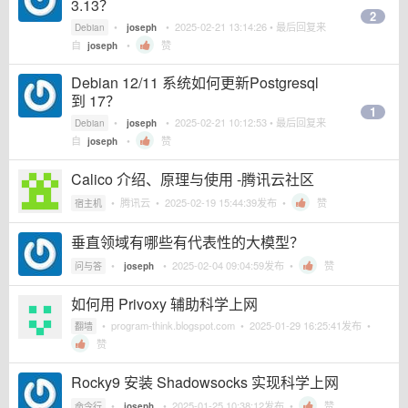
3.13？
2
•
•
2025-02-21 13:14:26
• 最后回复来
Debian
joseph
自
•
赞
joseph
Debian 12/11 系统如何更新Postgresql
到 17？
1
•
•
2025-02-21 10:12:53
• 最后回复来
Debian
joseph
自
•
赞
joseph
Calico 介绍、原理与使用 -腾讯云社区
•
腾讯云
•
2025-02-19 15:44:39
发布 •
赞
宿主机
垂直领域有哪些有代表性的大模型？
•
•
2025-02-04 09:04:59
发布 •
赞
问与答
joseph
如何用 Privoxy 辅助科学上网
•
program-think.blogspot.com
•
2025-01-29 16:25:41
发布 •
翻墙
赞
Rocky9 安装 Shadowsocks 实现科学上网
•
•
2025-01-25 10:38:12
发布 •
赞
命令行
joseph