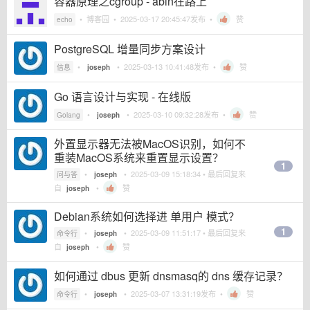
容器原理之cgroup - abin在路上
•
博客园
•
2025-03-17 20:45:47
发布 •
赞
echo
PostgreSQL 增量同步方案设计
•
•
2025-03-13 10:41:48
发布 •
赞
信息
joseph
Go 语言设计与实现 - 在线版
•
•
2025-03-10 09:32:28
发布 •
赞
Golang
joseph
外置显示器无法被MacOS识别，如何不
重装MacOS系统来重置显示设置？
1
•
•
2025-03-09 15:18:34
• 最后回复来
问与答
joseph
自
•
赞
joseph
Debian系统如何选择进 单用户 模式？
1
•
•
2025-03-09 11:51:17
• 最后回复来
命令行
joseph
自
•
赞
joseph
如何通过 dbus 更新 dnsmasq的 dns 缓存记录？
•
•
2025-03-07 13:31:19
发布 •
赞
命令行
joseph