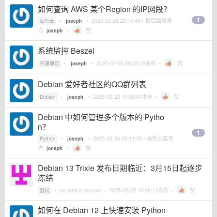
如何查询 AWS 某个Region 的IP网段？
1
•
•
2025-02-26 20:10:49
• 最后回复来
公有云
joseph
自
•
赞
joseph
系统监控 Beszel
•
•
2025-02-26 09:32:35
发布 •
赞
开源项目
joseph
Debian 爱好者社区的QQ群列表
•
•
2025-02-22 10:03:41
发布 •
赞
Debian
joseph
Debian 中如何管理多个版本的 Pytho
n？
1
•
•
2025-02-26 09:11:59
• 最后回复来
Python
joseph
自
•
赞
joseph
Debian 13 Trixie 发布日期临近：3月15日起逐步
冻结
•
mp.weixin.qq.com
•
2025-02-22 10:08:14
发布 •
赞
测试
如何在 Debian 12 上快速安装 Python-