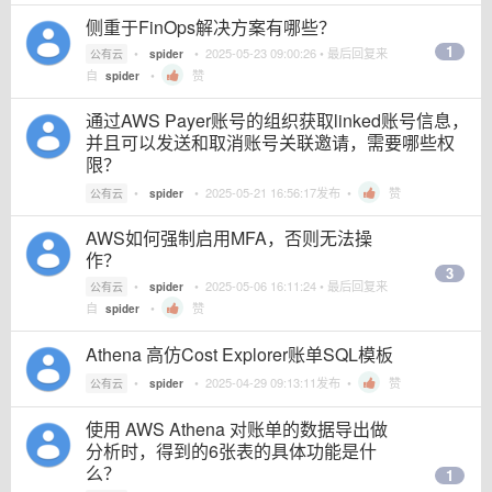
侧重于FinOps解决方案有哪些？
1
•
•
2025-05-23 09:00:26
• 最后回复来
公有云
spider
自
•
赞
spider
通过AWS Payer账号的组织获取linked账号信息，
并且可以发送和取消账号关联邀请，需要哪些权
限？
•
•
2025-05-21 16:56:17
发布 •
赞
公有云
spider
AWS如何强制启用MFA，否则无法操
作？
3
•
•
2025-05-06 16:11:24
• 最后回复来
公有云
spider
自
•
赞
spider
Athena 高仿Cost Explorer账单SQL模板
•
•
2025-04-29 09:13:11
发布 •
赞
公有云
spider
使用 AWS Athena 对账单的数据导出做
分析时，得到的6张表的具体功能是什
么？
1