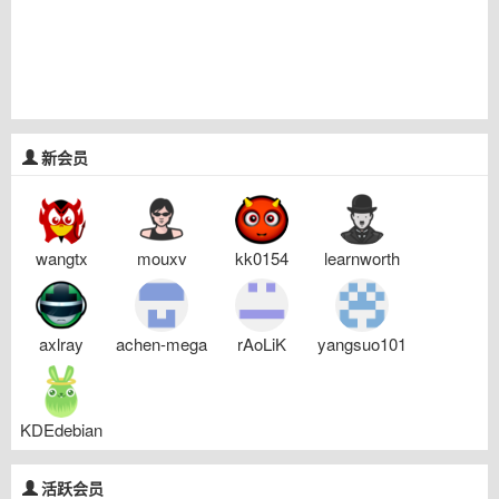
新会员
wangtx
mouxv
kk0154
learnworth
axlray
achen-mega
rAoLiK
yangsuo101
KDEdebian
活跃会员