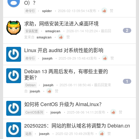
O）？
•
•
2026-02-13 09:54:14
发布 •
赞
命令行
spider
求助，网络安装无法进入桌面环境
2
•
•
2026-01-14 10:25:24
• 最后回
安装配置
smagican
复来自
•
赞
smagican
Linux 开启 auditd 对系统性能的影响
•
•
2025-09-29 15:48:43
发布 •
赞
命令行
joseph
Debian 13 两周后发布，有哪些主要的
更新？
1
•
•
2025-08-11 08:50:46
• 最后回复来
Debian
joseph
自
•
赞
joseph
如何将 CentOS 升级为 AlmaLinux？
•
•
2025-08-06 14:11:20
发布 •
赞
CentOS系列
joseph
20250225：网站的默认域名将调整为 Debian.cn
•
•
2025-02-25 10:49:29
发布 •
赞
站务
joseph