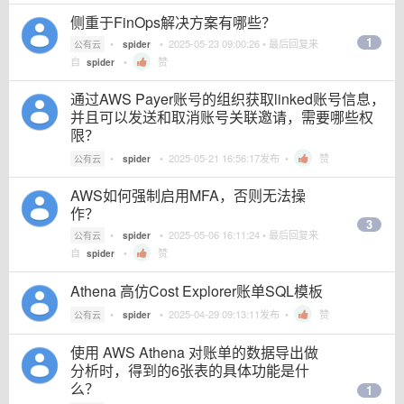
侧重于FinOps解决方案有哪些？
1
•
•
2025-05-23 09:00:26
• 最后回复来
公有云
spider
自
•
赞
spider
通过AWS Payer账号的组织获取linked账号信息，
并且可以发送和取消账号关联邀请，需要哪些权
限？
•
•
2025-05-21 16:56:17
发布 •
赞
公有云
spider
AWS如何强制启用MFA，否则无法操
作？
3
•
•
2025-05-06 16:11:24
• 最后回复来
公有云
spider
自
•
赞
spider
Athena 高仿Cost Explorer账单SQL模板
•
•
2025-04-29 09:13:11
发布 •
赞
公有云
spider
使用 AWS Athena 对账单的数据导出做
分析时，得到的6张表的具体功能是什
么？
1