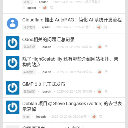
•
•
2025-04-23 07:39:55
• 最后回复来
公有云
spider
自
•
赞
spider
Cloudflare 推出 AutoRAG：简化 AI 系统开发流程
•
•
2025-04-08 13:25:46
发布 •
赞
分享发现
spider
Odoo相关的问题汇总记录
•
•
2025-04-02 15:30:00
发布 •
赞
分享发现
joseph
除了HighScalability 还有哪些介绍网站拓扑、架
构的站点
•
•
2025-03-30 19:54:32
发布 •
赞
架构设计
joseph
GIMP 3.0 已正式发布
•
•
2025-03-22 15:56:58
发布 •
赞
安装配置
joseph
Debian 项目对 Steve Langasek (vorlon) 的去世表
示哀悼
•
•
2025-03-20 08:25:00
发布 •
赞
linux
joseph