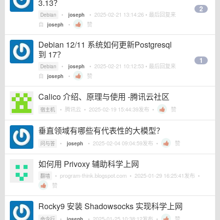
3.13？
2
•
•
2025-02-21 13:14:26
• 最后回复来
Debian
joseph
自
•
赞
joseph
Debian 12/11 系统如何更新Postgresql
到 17？
1
•
•
2025-02-21 10:12:53
• 最后回复来
Debian
joseph
自
•
赞
joseph
Calico 介绍、原理与使用 -腾讯云社区
•
腾讯云
•
2025-02-19 15:44:39
发布 •
赞
宿主机
垂直领域有哪些有代表性的大模型？
•
•
2025-02-04 09:04:59
发布 •
赞
问与答
joseph
如何用 Privoxy 辅助科学上网
•
program-think.blogspot.com
•
2025-01-29 16:25:41
发布 •
翻墙
赞
Rocky9 安装 Shadowsocks 实现科学上网
•
•
2025-01-25 10:38:12
发布 •
赞
命令行
joseph