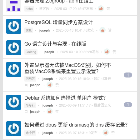
容器原理之cgroup - abin在路上
•
博客园
•
2025-03-17 20:45:47
发布 •
赞
echo
PostgreSQL 增量同步方案设计
•
•
2025-03-13 10:41:48
发布 •
赞
信息
joseph
Go 语言设计与实现 - 在线版
•
•
2025-03-10 09:32:28
发布 •
赞
Golang
joseph
外置显示器无法被MacOS识别，如何不
重装MacOS系统来重置显示设置？
1
•
•
2025-03-09 15:18:34
• 最后回复来
问与答
joseph
自
•
赞
joseph
Debian系统如何选择进 单用户 模式？
1
•
•
2025-03-09 11:51:17
• 最后回复来
命令行
joseph
自
•
赞
joseph
如何通过 dbus 更新 dnsmasq的 dns 缓存记录？
•
•
2025-03-07 13:31:19
发布 •
赞
命令行
joseph