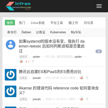
推荐
热门
Linux系统
平台工具
酷工作
问与答
命令行
Debian
公有云
Kubernetes
MySQL
如果systemd的版本没有变，我执行 da
emon-reexec 后如何判断进程是否重启
过
2
•
•
3月之前
• 最后回复来自
•
命令行
spider
spider
1
·
赞
腾讯云自建ES和PaaS的ES费用对比
•
•
2021-09-09 15:22:21
发布 •
赞
公有云
joseph
Akamai 的错误代码 reference code 如何查询含
义？
•
•
2022-01-18 18:01:11
发布 •
赞
公有云
joseph