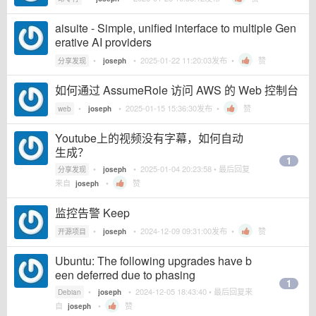
aisuite - Simple, unified interface to multiple Gen
erative AI providers
•
•
2025-01-22 11:20:03
发布 •
赞
分享发现
joseph
如何通过 AssumeRole 访问 AWS 的 Web 控制台
•
•
2025-01-15 15:36:30
发布 •
赞
web
joseph
Youtube上的视频没有字幕，如何自动
生成？
1
•
•
2025-01-04 20:23:58
• 最后回复
分享发现
joseph
来自
•
赞
joseph
监控告警 Keep
•
•
2024-12-09 09:31:00
发布 •
赞
开源项目
joseph
Ubuntu: The following upgrades have b
een deferred due to phasing
1
•
•
2024-12-05 18:43:40
• 最后回复来
Debian
joseph
自
•
赞
joseph