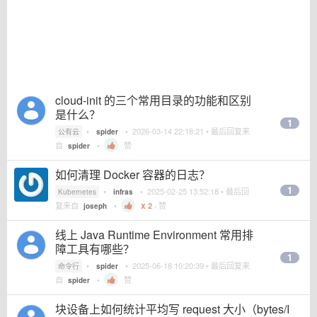
cloud-init 的三个常用目录的功能和区别
是什么？
1
•
•
2026-03-14 22:18:21
• 最后回复来
公有云
spider
自
•
赞
spider
如何清理 Docker 容器的日志？
1
•
•
2025-02-25 13:52:18
• 最后回
Kubernetes
infras
复来自
•
2
·
赞
joseph
线上 Java Runtime Environment 常用排
障工具有哪些？
1
•
•
2025-06-18 10:20:39
• 最后回复来
命令行
spider
自
•
赞
spider
块设备上如何统计平均写 request 大小（bytes/I