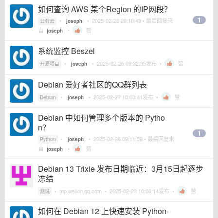
如何查询 AWS 某个Region 的IP网段？
1
•
•
2025-02-26 20:10:49
• 最后回复来
公有云
joseph
自
•
赞
joseph
系统监控 Beszel
•
•
2025-02-26 09:32:35
发布 •
赞
开源项目
joseph
Debian 爱好者社区的QQ群列表
•
•
2025-02-22 10:03:41
发布 •
赞
Debian
joseph
Debian 中如何管理多个版本的 Pytho
n？
1
•
•
2025-02-26 09:11:59
• 最后回复来
Python
joseph
自
•
赞
joseph
Debian 13 Trixie 发布日期临近：3月15日起逐步
冻结
•
mp.weixin.qq.com
•
2025-02-22 10:08:14
发布 •
赞
测试
如何在 Debian 12 上快速安装 Python-