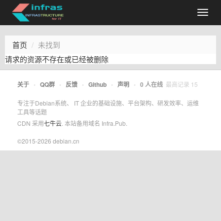
首页
未找到
请求的资源不存在或已经被删除
关于
•
QQ群
•
反馈
•
Github
•
声明
•
0
人在线
最高记录
15
专注于Debian系统、 IT 企业的基础设施、平台架构、研发效率、运维
工具等话题
CDN 采用
七牛云
. 本站备用域名 Infra.Pub.
©2015-2026 debian.cn