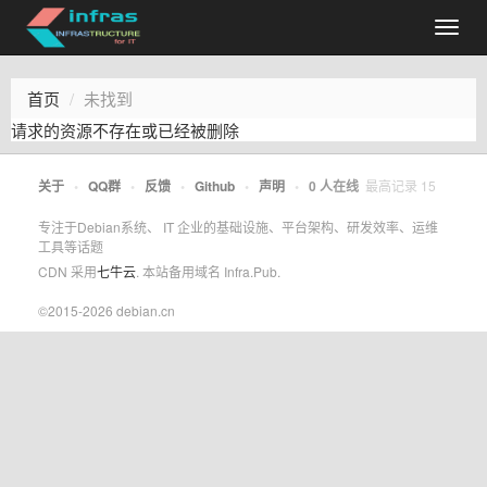
首页
未找到
请求的资源不存在或已经被删除
关于
•
QQ群
•
反馈
•
Github
•
声明
•
0
人在线
最高记录
15
专注于Debian系统、 IT 企业的基础设施、平台架构、研发效率、运维
工具等话题
CDN 采用
七牛云
. 本站备用域名 Infra.Pub.
©2015-2026 debian.cn