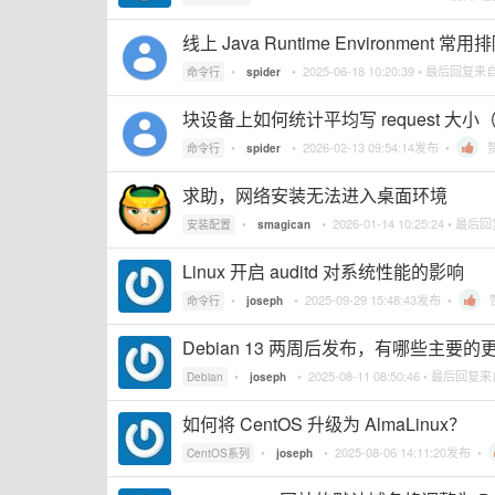
线上 Java Runtime Environment
•
•
2025-06-18 10:20:39
• 最后回复来
命令行
spider
块设备上如何统计平均写 request 大小（b
•
•
2026-02-13 09:54:14
发布 •
命令行
spider
求助，网络安装无法进入桌面环境
•
•
2026-01-14 10:25:24
• 最后
安装配置
smagican
Linux 开启 auditd 对系统性能的影响
•
•
2025-09-29 15:48:43
发布 •
命令行
joseph
Debian 13 两周后发布，有哪些主要的
•
•
2025-08-11 08:50:46
• 最后回复
Debian
joseph
如何将 CentOS 升级为 AlmaLinux？
•
•
2025-08-06 14:11:20
发布 •
CentOS系列
joseph