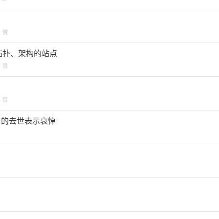
赞
网站拓扑、架构的站点
赞
赞
rlon) 的去世表示哀悼