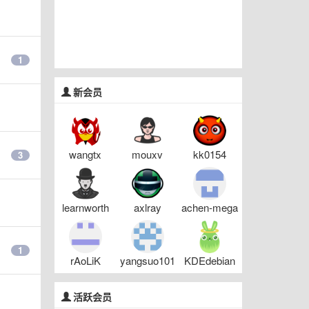
1
新会员
wangtx
mouxv
kk0154
3
learnworth
axlray
achen-mega
1
rAoLiK
yangsuo101
KDEdebian
活跃会员