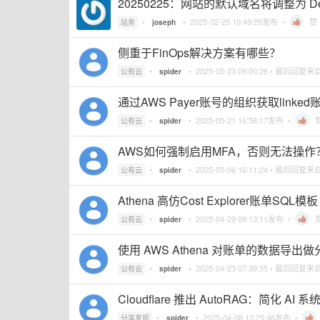
20250225：网站的默认域名将调整为 Deb
•
•
2025-02-25 10:49:29
发布 •
赞
站务
joseph
侧重于FinOps解决方案有哪些？
•
•
2025-05-23 09:00:26
• 最后回复来
公有云
spider
通过AWS Payer账号的组织获取li
•
•
2025-05-21 16:56:17
发布 •
公有云
spider
AWS如何强制启用MFA，否则无法操作
•
•
2025-05-06 16:11:24
• 最后回复来
公有云
spider
Athena 高仿Cost Explorer账单SQL模板
•
•
2025-04-29 09:13:11
发布 •
公有云
spider
使用 AWS Athena 对账单的数据
•
•
2025-04-23 07:39:55
• 最后回复来
公有云
spider
Cloudflare 推出 AutoRAG：简化 AI
•
•
2025-04-08 13:25:46
发布 •
分享发现
spider