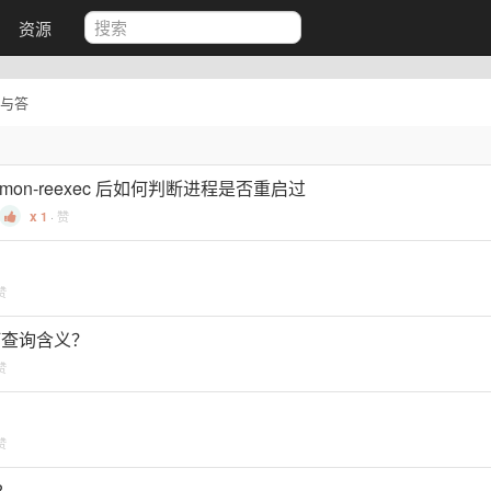
资源
与答
mon-reexec 后如何判断进程是否重启过
1
·
赞
赞
 如何查询含义？
赞
赞
?