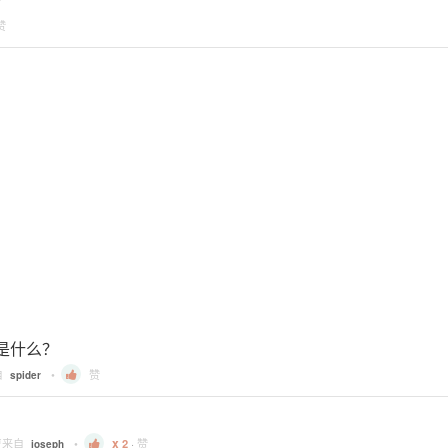
赞
别是什么？
自
•
赞
spider
复来自
•
2
·
赞
joseph