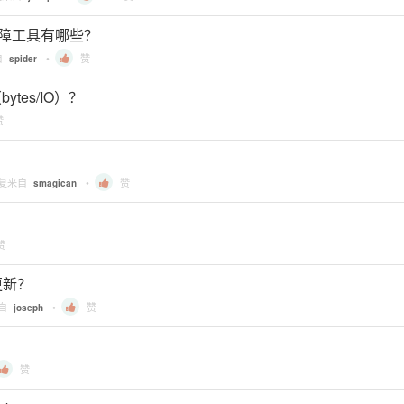
 常用排障工具有哪些？
自
•
赞
spider
ytes/IO）？
赞
回复来自
•
赞
smagican
赞
更新？
来自
•
赞
joseph
赞