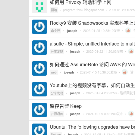
如何用 Privoxy 辅助科学上网
•
program-think.blogspot.com
•
2025-01-29 16:25
翻墙
Rocky9 安装 Shadowsocks 实现科学
•
•
2025-01-25 10:38:12
发布 •
命令行
joseph
aisuite - Simple, unified interface to mu
•
•
2025-01-22 11:20:03
发布 •
分享发现
joseph
如何通过 AssumeRole 访问 AWS 的 W
•
•
2025-01-15 15:36:30
发布 •
赞
web
joseph
Youtube上的视频没有字幕，如何自动
•
•
2025-01-04 20:23:58
• 最后回复
分享发现
joseph
监控告警 Keep
•
•
2024-12-09 09:31:00
发布 •
开源项目
joseph
Ubuntu: The following upgrades have b
•
•
2024-12-05 18:43:40
• 最后回复
Debian
joseph