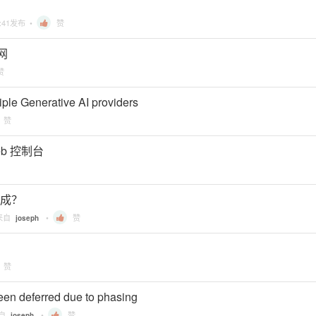
:41
发布 •
赞
上网
赞
ltiple Generative AI providers
赞
eb 控制台
生成？
来自
•
赞
joseph
赞
een deferred due to phasing
来自
•
赞
joseph