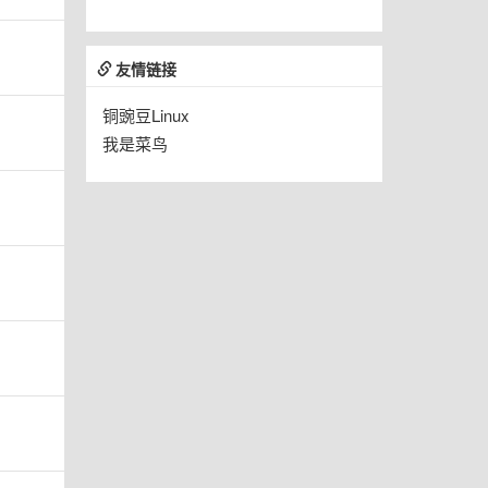
友情链接
铜豌豆Linux
我是菜鸟