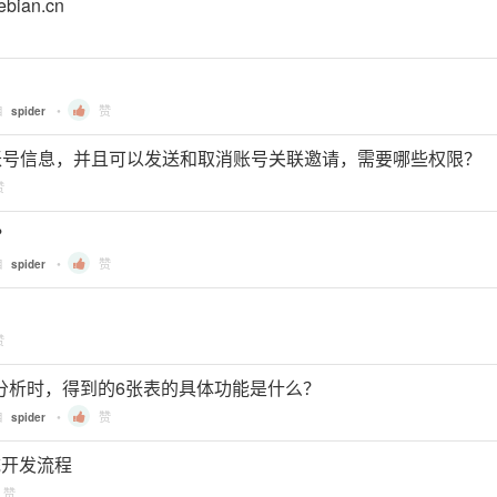
ian.cn
自
•
赞
spider
nked账号信息，并且可以发送和取消账号关联邀请，需要哪些权限？
赞
？
自
•
赞
spider
赞
导出做分析时，得到的6张表的具体功能是什么？
自
•
赞
spider
 系统开发流程
赞