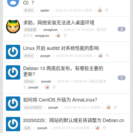
O）？
•
•
2026-02-13 09:54:14
发布 •
赞
命令行
spider
求助，网络安装无法进入桌面环境
2
•
•
2026-01-14 10:25:24
• 最后回
安装配置
smagican
复来自
•
赞
smagican
Linux 开启 auditd 对系统性能的影响
•
•
2025-09-29 15:48:43
发布 •
赞
命令行
joseph
Debian 13 两周后发布，有哪些主要的
更新？
1
•
•
2025-08-11 08:50:46
• 最后回复来
Debian
joseph
自
•
赞
joseph
如何将 CentOS 升级为 AlmaLinux？
•
•
2025-08-06 14:11:20
发布 •
赞
CentOS系列
joseph
20250225：网站的默认域名将调整为 Debian.cn
•
•
2025-02-25 10:49:29
发布 •
赞
站务
joseph