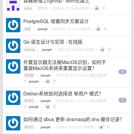
容器原理之cgroup - abin在路上
•
博客园
•
2025-03-17 20:45:47
发布 •
赞
echo
PostgreSQL 增量同步方案设计
•
•
2025-03-13 10:41:48
发布 •
赞
信息
joseph
Go 语言设计与实现 - 在线版
•
•
2025-03-10 09:32:28
发布 •
赞
Golang
joseph
外置显示器无法被MacOS识别，如何不
重装MacOS系统来重置显示设置？
1
•
•
2025-03-09 15:18:34
• 最后回复来
问与答
joseph
自
•
赞
joseph
Debian系统如何选择进 单用户 模式？
1
•
•
2025-03-09 11:51:17
• 最后回复来
命令行
joseph
自
•
赞
joseph
如何通过 dbus 更新 dnsmasq的 dns 缓存记录？
•
•
2025-03-07 13:31:19
发布 •
赞
命令行
joseph