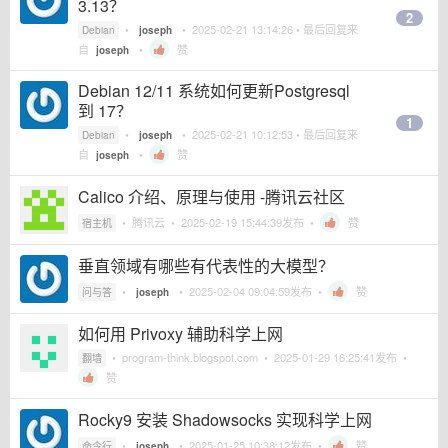
3.13？
2
•
•
2025-02-21 13:14:26
• 最后回复来
Debian
joseph
自
•
赞
joseph
Debian 12/11 系统如何更新Postgresql
到 17？
1
•
•
2025-02-21 10:12:53
• 最后回复来
Debian
joseph
自
•
赞
joseph
Calico 介绍、原理与使用 -腾讯云社区
•
腾讯云
•
2025-02-19 15:44:39
发布 •
赞
宿主机
垂直领域有哪些有代表性的大模型？
•
•
2025-02-04 09:04:59
发布 •
赞
问与答
joseph
如何用 Privoxy 辅助科学上网
•
program-think.blogspot.com
•
2025-01-29 16:25:41
发布 •
翻墙
赞
Rocky9 安装 Shadowsocks 实现科学上网
•
•
2025-01-25 10:38:12
发布 •
赞
命令行
joseph