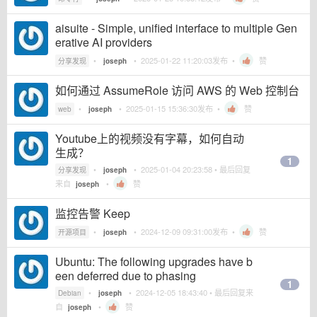
aisuite - Simple, unified interface to multiple Gen
erative AI providers
•
•
2025-01-22 11:20:03
发布 •
赞
分享发现
joseph
如何通过 AssumeRole 访问 AWS 的 Web 控制台
•
•
2025-01-15 15:36:30
发布 •
赞
web
joseph
Youtube上的视频没有字幕，如何自动
生成？
1
•
•
2025-01-04 20:23:58
• 最后回复
分享发现
joseph
来自
•
赞
joseph
监控告警 Keep
•
•
2024-12-09 09:31:00
发布 •
赞
开源项目
joseph
Ubuntu: The following upgrades have b
een deferred due to phasing
1
•
•
2024-12-05 18:43:40
• 最后回复来
Debian
joseph
自
•
赞
joseph