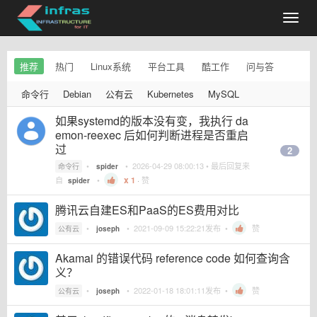
推荐
热门
Linux系统
平台工具
酷工作
问与答
命令行
Debian
公有云
Kubernetes
MySQL
如果systemd的版本没有变，我执行 da
emon-reexec 后如何判断进程是否重启
过
2
•
•
2026-04-29 08:00:13
• 最后回复来
命令行
spider
自
•
1
·
赞
spider
腾讯云自建ES和PaaS的ES费用对比
•
•
2021-09-09 15:22:21
发布 •
赞
公有云
joseph
Akamai 的错误代码 reference code 如何查询含
义？
•
•
2022-01-18 18:01:11
发布 •
赞
公有云
joseph