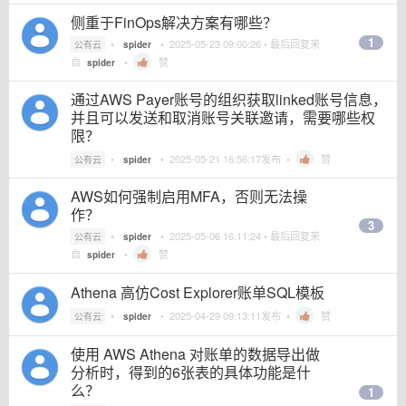
侧重于FinOps解决方案有哪些？
1
•
•
2025-05-23 09:00:26
• 最后回复来
公有云
spider
自
•
赞
spider
通过AWS Payer账号的组织获取linked账号信息，
并且可以发送和取消账号关联邀请，需要哪些权
限？
•
•
2025-05-21 16:56:17
发布 •
赞
公有云
spider
AWS如何强制启用MFA，否则无法操
作？
3
•
•
2025-05-06 16:11:24
• 最后回复来
公有云
spider
自
•
赞
spider
Athena 高仿Cost Explorer账单SQL模板
•
•
2025-04-29 09:13:11
发布 •
赞
公有云
spider
使用 AWS Athena 对账单的数据导出做
分析时，得到的6张表的具体功能是什
么？
1