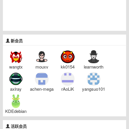
新会员
wangtx
mouxv
kk0154
learnworth
axlray
achen-mega
rAoLiK
yangsuo101
KDEdebian
活跃会员