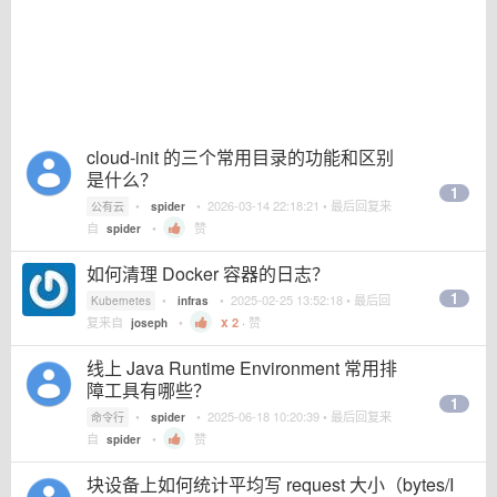
cloud-init 的三个常用目录的功能和区别
是什么？
1
•
•
2026-03-14 22:18:21
• 最后回复来
公有云
spider
自
•
赞
spider
如何清理 Docker 容器的日志？
1
•
•
2025-02-25 13:52:18
• 最后回
Kubernetes
infras
复来自
•
2
·
赞
joseph
线上 Java Runtime Environment 常用排
障工具有哪些？
1
•
•
2025-06-18 10:20:39
• 最后回复来
命令行
spider
自
•
赞
spider
块设备上如何统计平均写 request 大小（bytes/I