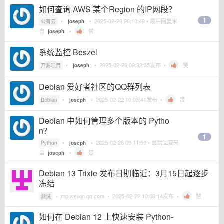
如何查询 AWS 某个Region 的IP网段？
1
•
•
2025-02-26 20:10:49
• 最后回复来
公有云
joseph
自
•
赞
joseph
系统监控 Beszel
•
•
2025-02-26 09:32:35
发布 •
赞
开源项目
joseph
Debian 爱好者社区的QQ群列表
•
•
2025-02-22 10:03:41
发布 •
赞
Debian
joseph
Debian 中如何管理多个版本的 Pytho
n？
1
•
•
2025-02-26 09:11:59
• 最后回复来
Python
joseph
自
•
赞
joseph
Debian 13 Trixie 发布日期临近：3月15日起逐步
冻结
•
mp.weixin.qq.com
•
2025-02-22 10:08:14
发布 •
赞
测试
如何在 Debian 12 上快速安装 Python-