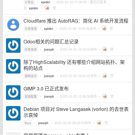
•
•
2025-04-23 07:39:55
• 最后回复来
公有云
spider
自
•
赞
spider
Cloudflare 推出 AutoRAG：简化 AI 系统开发流程
•
•
2025-04-08 13:25:46
发布 •
赞
分享发现
spider
Odoo相关的问题汇总记录
•
•
2025-04-02 15:30:00
发布 •
赞
分享发现
joseph
除了HighScalability 还有哪些介绍网站拓扑、架
构的站点
•
•
2025-03-30 19:54:32
发布 •
赞
架构设计
joseph
GIMP 3.0 已正式发布
•
•
2025-03-22 15:56:58
发布 •
赞
安装配置
joseph
Debian 项目对 Steve Langasek (vorlon) 的去世表
示哀悼
•
•
2025-03-20 08:25:00
发布 •
赞
linux
joseph